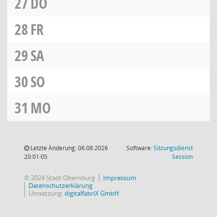
27
DO
28
FR
29
SA
30
SO
31
MO
Letzte Änderung: 06.08.2026
Software:
Sitzungsdienst
(Wird in
20:01:05
Session
© 2024 Stadt Obernburg
Impressum
Datenschutzerklärung
Umsetzung:
digitalfabriX GmbH