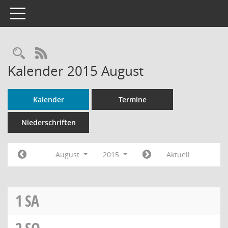
Toggle navigation
Rechercheauswahl
RSS-Feed
Kalender 2015 August
Kalender
Termine
Niederschriften
August
2015
Aktuell
1
SA