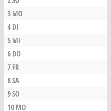
2
SO
3
MO
4
DI
5
MI
6
DO
7
FR
8
SA
9
SO
10
MO