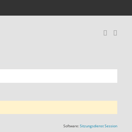
Recher
RSS-
(Wird in
Software:
Sitzungsdienst
Session