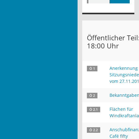
Öffentlicher Tei
18:00 Uhr
Anerkennung 
Ö 1
Sitzungsniede
vom 27.11.20
Bekanntgabe
Ö 2
Flächen für
Ö 2.1
Windkraftanl
Anschubfinan
Ö 2.2
Café fifty