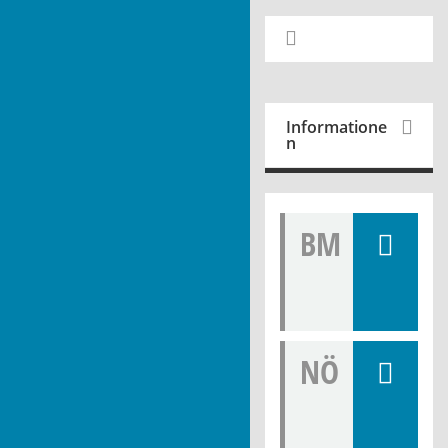
Informatione
n
BM
Öffen
tliche
Bekan
ntmac
hung
NÖ
Niede
rschri
ft -
Bürge
rinfo-