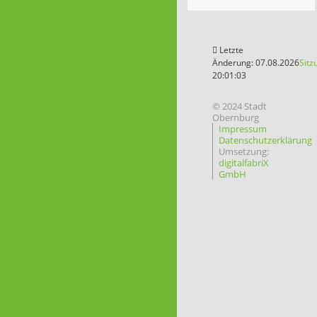
Letzte
Änderung: 07.08.2026
Sitz
20:01:03
© 2024 Stadt
Obernburg
Impressum
Datenschutzerklärung
Umsetzung:
digitalfabriX
GmbH