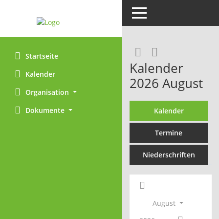
Toggle navigation
Rechercheaus
RSS-Feed
Startseite
Kalender
Kalender
2026 August
Organisation
Dokumente
Kalender
Termine
Niederschriften
August