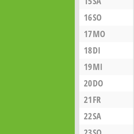
15
SA
16
SO
17
MO
18
DI
19
MI
20
DO
21
FR
22
SA
23
SO