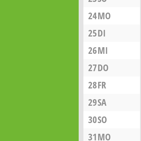
24
MO
25
DI
26
MI
27
DO
28
FR
29
SA
30
SO
31
MO