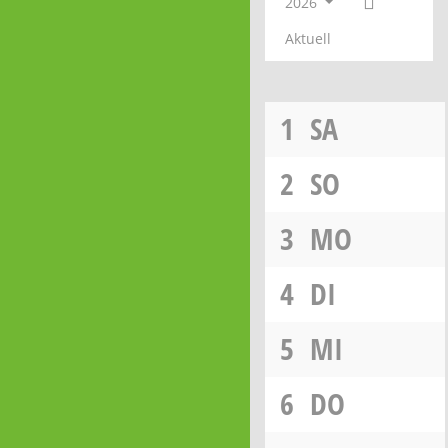
2026
Aktuell
1
SA
2
SO
3
MO
4
DI
5
MI
6
DO