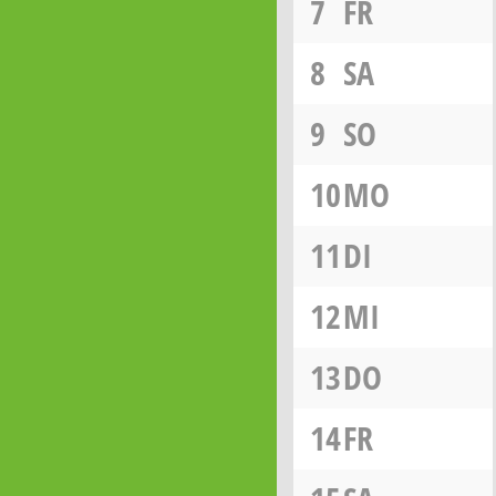
7
FR
8
SA
9
SO
10
MO
11
DI
12
MI
13
DO
14
FR