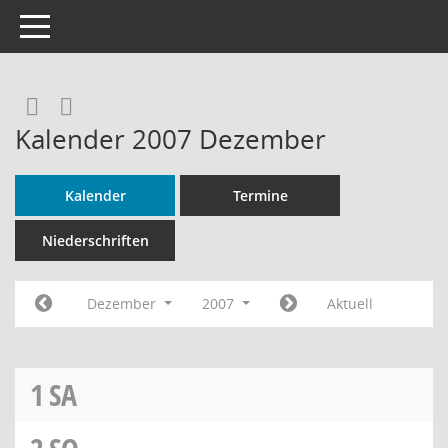
Toggle navigation
Rechercheauswahl
RSS-Feed
Kalender 2007 Dezember
Kalender
Termine
Niederschriften
Dezember
2007
Aktuell
1
SA