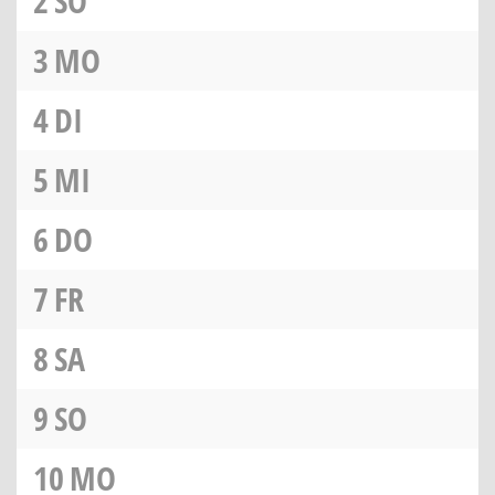
2
SO
3
MO
4
DI
5
MI
6
DO
7
FR
8
SA
9
SO
10
MO