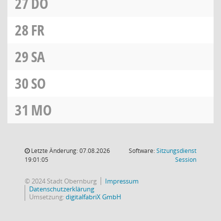
27
DO
28
FR
29
SA
30
SO
31
MO
Letzte Änderung: 07.08.2026
Software:
Sitzungsdienst
(Wird in
19:01:05
Session
© 2024 Stadt Obernburg
Impressum
Datenschutzerklärung
Umsetzung:
digitalfabriX GmbH