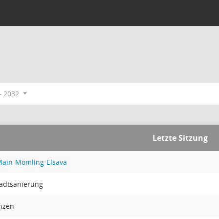
- 2032
Letzte Sitzung
ain-Mömling-Elsava
tadtsanierung
nzen