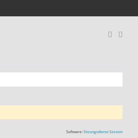
Recher
RSS-
(Wird in
Software:
Sitzungsdienst
Session