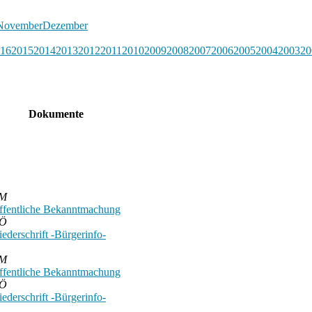
November
Dezember
16
2015
2014
2013
2012
2011
2010
2009
2008
2007
2006
2005
2004
2003
20
Dokumente
M
ffentliche Bekanntmachung
Ö
ederschrift -Bürgerinfo-
M
ffentliche Bekanntmachung
Ö
ederschrift -Bürgerinfo-