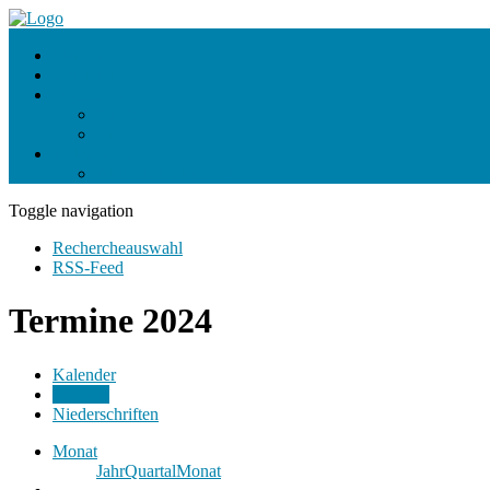
Startseite
Kalender
Organisation
Stadtrat
Gremien
Dokumente
Aktuelle Dokumente
Toggle navigation
Rechercheauswahl
RSS-Feed
Termine 2024
Kalender
Termine
Niederschriften
Monat
Jahr
Quartal
Monat