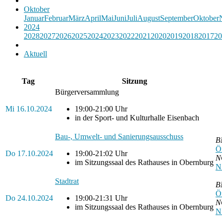
Oktober
Januar
Februar
März
April
Mai
Juni
Juli
August
September
Oktober
2024
2028
2027
2026
2025
2024
2023
2022
2021
2020
2019
2018
2017
20
Aktuell
Tag
Sitzung
Bürgerversammlung
Mi
16.10.2024
19:00-21:00 Uhr
in der Sport- und Kulturhalle Eisenbach
Bau-, Umwelt- und Sanierungsausschuss
B
Ö
Do
17.10.2024
19:00-21:02 Uhr
N
im Sitzungssaal des Rathauses in Obernburg
Ni
Stadtrat
B
Ö
Do
24.10.2024
19:00-21:31 Uhr
N
im Sitzungssaal des Rathauses in Obernburg
Ni