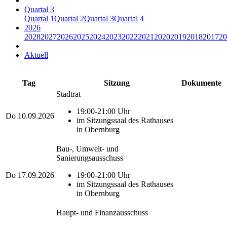
Quartal 3
Quartal 1
Quartal 2
Quartal 3
Quartal 4
2026
2028
2027
2026
2025
2024
2023
2022
2021
2020
2019
2018
2017
20
Aktuell
Tag
Sitzung
Dokumente
Stadtrat
19:00-21:00 Uhr
Do
10.09.2026
im Sitzungssaal des Rathauses
in Obernburg
Bau-, Umwelt- und
Sanierungsausschuss
Do
17.09.2026
19:00-21:00 Uhr
im Sitzungssaal des Rathauses
in Obernburg
Haupt- und Finanzausschuss