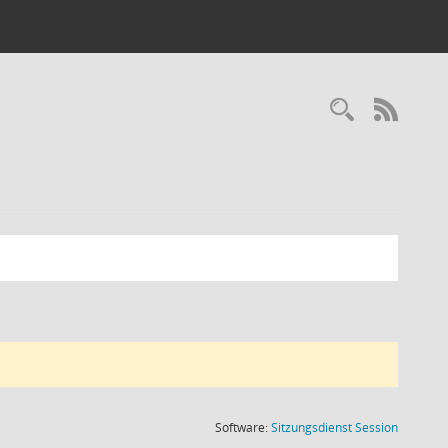
Recherc
RSS-
(Wird in
Software:
Sitzungsdienst
Session