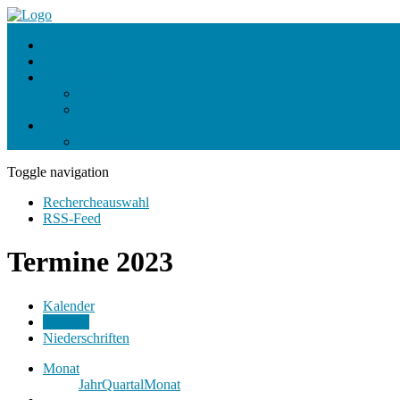
Startseite
Kalender
Organisation
Stadtrat
Gremien
Dokumente
Aktuelle Dokumente
Toggle navigation
Rechercheauswahl
RSS-Feed
Termine 2023
Kalender
Termine
Niederschriften
Monat
Jahr
Quartal
Monat