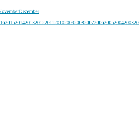
November
Dezember
16
2015
2014
2013
2012
2011
2010
2009
2008
2007
2006
2005
2004
2003
20