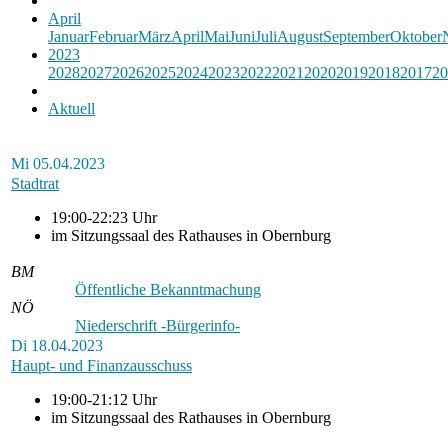
April
Januar
Februar
März
April
Mai
Juni
Juli
August
September
Oktober
2023
2028
2027
2026
2025
2024
2023
2022
2021
2020
2019
2018
2017
20
Aktuell
Mi
05.04.2023
Stadtrat
19:00-22:23 Uhr
im Sitzungssaal des Rathauses in Obernburg
BM
Öffentliche Bekanntmachung
NÖ
Niederschrift -Bürgerinfo-
Di
18.04.2023
Haupt- und Finanzausschuss
19:00-21:12 Uhr
im Sitzungssaal des Rathauses in Obernburg