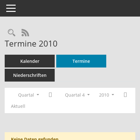
Toggle navigation
Rechercheauswahl
RSS-Feed
Termine 2010
Kalender
Termine
Niederschriften
Quartal
Quartal 4
2010
Aktuell
Keine Daten gefunden.