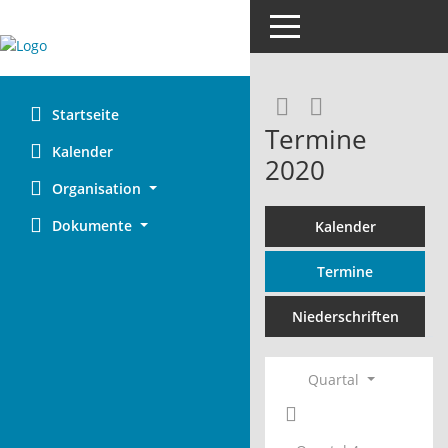
Toggle navigation
Rechercheaus
RSS-Feed
Startseite
Termine
Kalender
2020
Organisation
Dokumente
Kalender
Termine
Niederschriften
Quartal