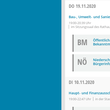
DO
19.11.2020
Bau-, Umwelt- und Sani
19:00-20:39 Uhr
im Sitzungssaal des Ratha
BM
Öffentlic
Bekanntm
NÖ
Niederschr
Bürgerinf
DI
10.11.2020
Haupt- und Finanzaussc
19:00-22:47 Uhr
in der St