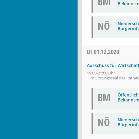
BM
Bekanntm
NÖ
Niederschr
Bürgerinf
DI
01.12.2020
Ausschuss für Wirtschaft
19:00-21:00 Uhr
im Sitzungssaal des Ratha
BM
Öffentlic
Bekanntm
NÖ
Niederschr
Bürgerinf