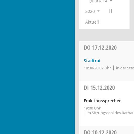
Quartal 4
2020
Aktuell
DO
17.12.2020
Stadtrat
18:30-20:02 Uhr
in der Sta
DI
15.12.2020
Fraktionssprecher
19:00 Uhr
im Sitzungssaal des Ratha
DO
10.12.2020