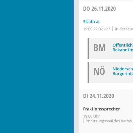
DO
26.11.2020
Stadtrat
19:00-22:02 Uhr
in der Sta
BM
Öffentlic
Bekanntm
NÖ
Niederschr
Bürgerinf
DI
24.11.2020
Fraktionssprecher
19:00 Uhr
im Sitzungssaal des Ratha