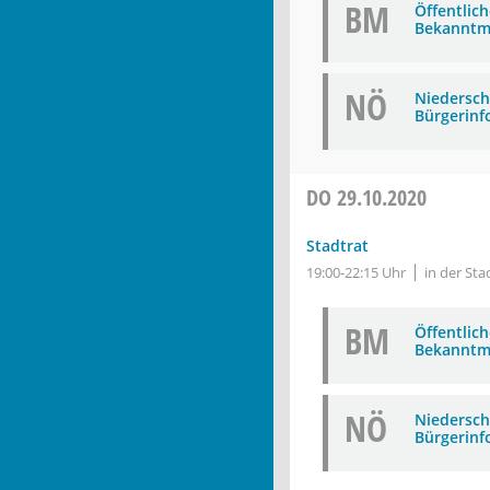
BM
Öffentlic
Bekanntm
NÖ
Niederschr
Bürgerinf
DO
29.10.2020
Stadtrat
19:00-22:15 Uhr
in der Sta
BM
Öffentlic
Bekanntm
NÖ
Niederschr
Bürgerinf