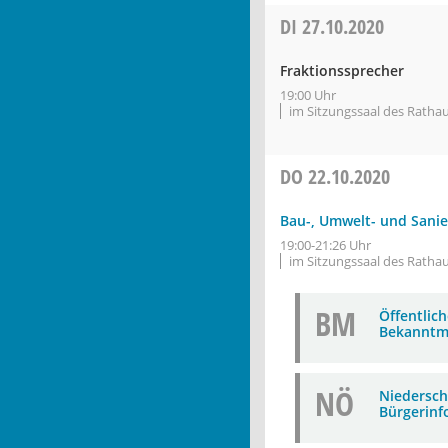
DI
27.10.2020
Fraktionssprecher
19:00 Uhr
im Sitzungssaal des Ratha
DO
22.10.2020
Bau-, Umwelt- und Sani
19:00-21:26 Uhr
im Sitzungssaal des Ratha
BM
Öffentlic
Bekanntm
NÖ
Niederschr
Bürgerinf