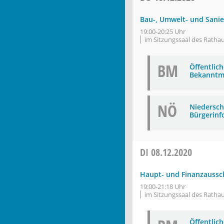
Bau-, Umwelt- und Sani
19:00-20:25 Uhr
im Sitzungssaal des Ratha
BM
Öffentlic
Bekanntm
NÖ
Niederschr
Bürgerinf
DI
08.12.2020
Haupt- und Finanzaussc
19:00-21:18 Uhr
im Sitzungssaal des Ratha
Öffentlic