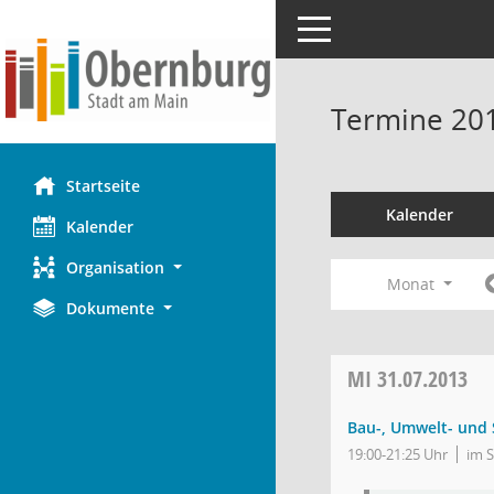
Toggle navigation
Termine 20
Startseite
Kalender
Kalender
Organisation
Monat
Dokumente
MI
31.07.2013
Bau-, Umwelt- und
19:00-21:25 Uhr
im 