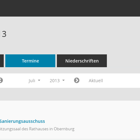
13
Termine
Niederschriften
Juli
2013
Aktuell
 Sanierungsausschuss
Sitzungssaal des Rathauses in Obernburg