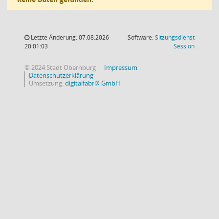
Letzte Änderung: 07.08.2026
Software:
Sitzungsdienst
(Wird in
20:01:03
Session
© 2024 Stadt Obernburg
Impressum
Datenschutzerklärung
Umsetzung:
digitalfabriX GmbH