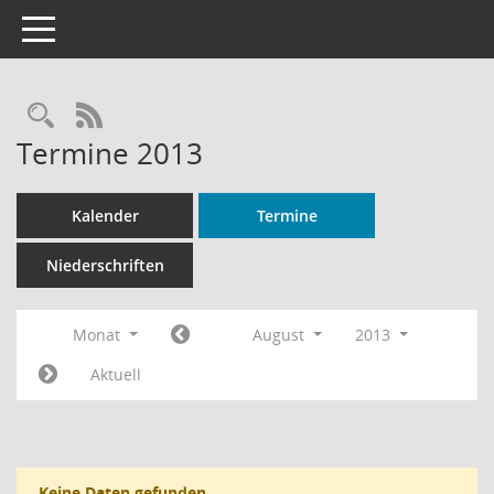
Toggle navigation
Rechercheauswahl
RSS-Feed
Termine 2013
Kalender
Termine
Niederschriften
Monat
August
2013
Aktuell
Keine Daten gefunden.