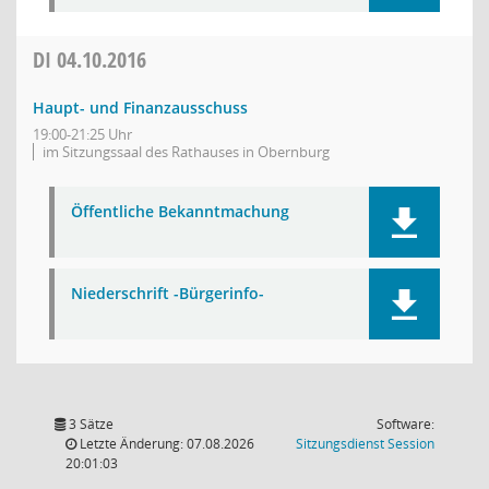
DI
04.10.2016
Haupt- und Finanzausschuss
19:00-21:25 Uhr
im Sitzungssaal des Rathauses in Obernburg
Öffentliche Bekanntmachung
Niederschrift -Bürgerinfo-
3 Sätze
Software:
(Wird in
Letzte Änderung: 07.08.2026
Sitzungsdienst
Session
20:01:03