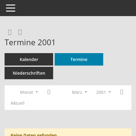
Toggle navigation
Rechercheauswahl
RSS-Feed
Termine 2001
Kalender
Termine
Niederschriften
Monat
März
2001
Aktuell
Keine Daten gefunden.