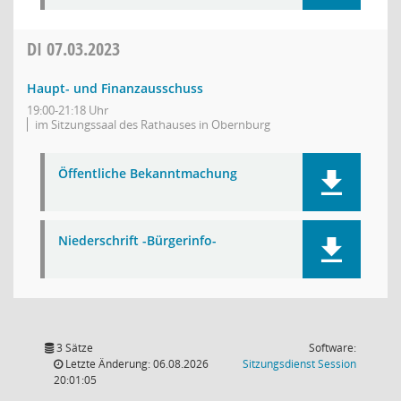
DI
07.03.2023
Haupt- und Finanzausschuss
19:00-21:18 Uhr
im Sitzungssaal des Rathauses in Obernburg
Öffentliche Bekanntmachung
Niederschrift -Bürgerinfo-
3 Sätze
Software:
(Wird in
Letzte Änderung: 06.08.2026
Sitzungsdienst
Session
20:01:05