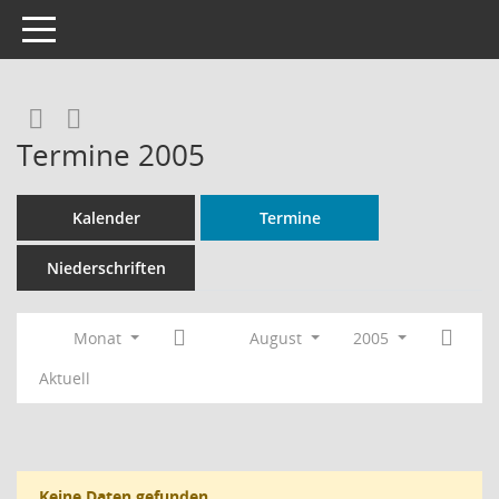
Toggle navigation
Rechercheauswahl
RSS-Feed
Termine 2005
Kalender
Termine
Niederschriften
Monat
August
2005
Aktuell
Keine Daten gefunden.