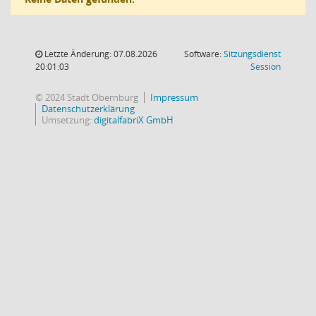
Letzte Änderung: 07.08.2026
Software:
Sitzungsdienst
(Wird in
20:01:03
Session
© 2024 Stadt Obernburg
Impressum
Datenschutzerklärung
Umsetzung:
digitalfabriX GmbH