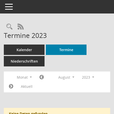
Toggle navigation
Rechercheauswahl
RSS-Feed
Termine 2023
Kalender
Termine
Niederschriften
Monat
August
2023
Aktuell
Keine Daten gefunden.