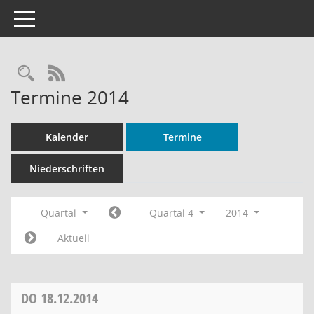
Toggle navigation
Rechercheauswahl
RSS-Feed
Termine 2014
Kalender
Termine
Niederschriften
Quartal
Quartal 4
2014
Aktuell
DO
18.12.2014